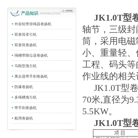
产品知识
/KNOWLEDGE
JK1.0T
外齿轮带排绳器卷扬机
轴节，三级封
双卷筒牵引机
筒，采用电磁
双卷筒卷扬机
小、重量轻、
绳槽带限位器卷扬机
工程、码头等
马鞍型曳引机
作业线的相关
离合器带手刹卷扬机
JK1.0T
防爆卷扬机
70米,直径为9
多绳槽曳引机
带手刹卷扬机
5.5KW。
船用卷扬机
JK1.0T