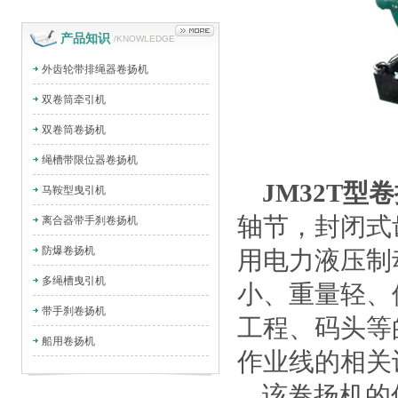
产品知识
/KNOWLEDGE
外齿轮带排绳器卷扬机
双卷筒牵引机
双卷筒卷扬机
绳槽带限位器卷扬机
JM32T型
马鞍型曳引机
轴节，封闭式
离合器带手刹卷扬机
防爆卷扬机
用电力液压制
多绳槽曳引机
小、重量轻、
带手刹卷扬机
工程、码头等
船用卷扬机
作业线的相关
该卷扬机的优