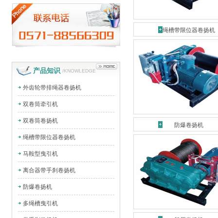
绳槽带限位器卷扬机
产品知识
/KNOWLEDGE
外齿轮带排绳器卷扬机
双卷筒牵引机
双卷筒卷扬机
防爆卷扬机
绳槽带限位器卷扬机
马鞍型曳引机
离合器带手刹卷扬机
防爆卷扬机
多绳槽曳引机